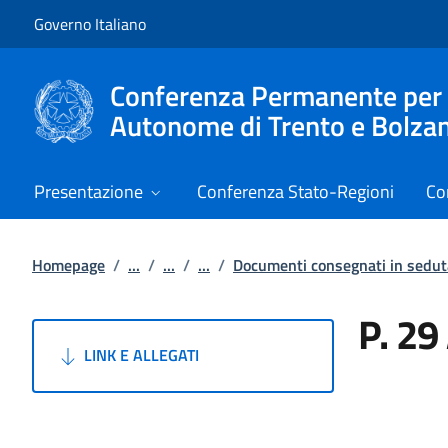
Vai al contenuto
Vai alla navigazione del sito
Governo Italiano
Conferenza Permanente per i r
Autonome di Trento e Bolza
Presentazione
Conferenza Stato-Regioni
Co
Homepage
/
...
/
...
/
...
/
Documenti consegnati in sedut
P. 29 
LINK E ALLEGATI