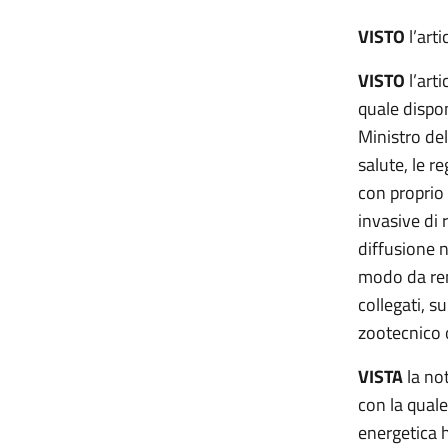
VISTO
l’art
VISTO
l’art
quale dispon
Ministro del
salute, le r
con proprio 
invasive di 
diffusione n
modo da rend
collegati, s
zootecnico 
VISTA
la no
con la quale
energetica h