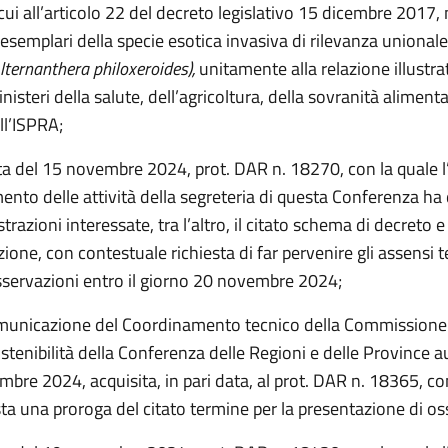
cui all’articolo 22 del decreto legislativo 15 dicembre 2017, 
i esemplari della specie esotica invasiva di rilevanza unionale
lternanthera philoxeroides),
unitamente alla relazione illustrat
inisteri della salute, dell’agricoltura, della sovranità alimenta
ll’ISPRA;
ta del 15 novembre 2024, prot. DAR n. 18270, con la quale l’
ento delle attività della segreteria di questa Conferenza ha
trazioni interessate, tra l’altro, il citato schema di decreto e 
ne, con contestuale richiesta di far pervenire gli assensi te
sservazioni entro il giorno 20 novembre 2024;
municazione del Coordinamento tecnico della Commissione
ostenibilità della Conferenza delle Regioni e delle Province
bre 2024, acquisita, in pari data, al prot. DAR n. 18365, co
sta una proroga del citato termine per la presentazione di os