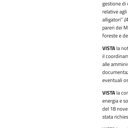
gestione di 
relative agl
alligatori”
(A
pareri dei M
foreste e de
VISTA
la no
il coordinam
alle amminis
documentazio
eventuali o
VISTA
la co
energia e s
del 18 novem
stata richie