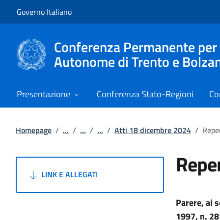
Vai al contenuto
Vai alla navigazione del sito
Governo Italiano
Conferenza Permanente per i r
Autonome di Trento e Bolza
Presentazione
Conferenza Stato-Regioni
Co
Homepage
/
...
/
...
/
...
/
Atti 18 dicembre 2024
/
Reper
Reper
LINK E ALLEGATI
Parere, ai 
1997, n. 28