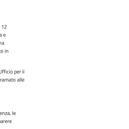
l 12
a e
ha
to in
ficio per il
iramato alle
enza, le
parere