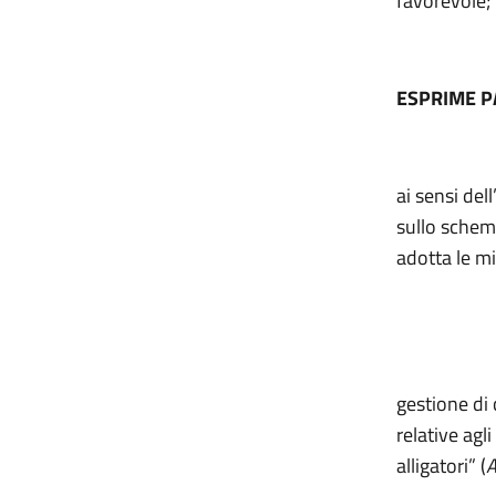
favorevole;
ESPRIME 
ai sensi del
sullo schema
adotta le mi
gestione di 
relative agl
alligatori” (
A