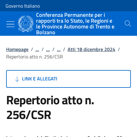
Vai al contenuto
Vai alla navigazione del sito
Governo Italiano
Conferenza Permanente per i
rapporti tra lo Stato, le Regioni e
le Province Autonome di Trento e
Cerca
Bolzano
Homepage
/
...
/
...
/
...
/
Atti 18 dicembre 2024
/
Repertorio atto n. 256/CSR
LINK E ALLEGATI
Repertorio atto n.
256/CSR