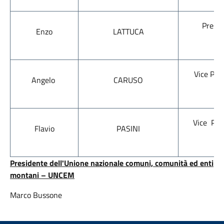
Presid
Enzo
LATTUCA
Pro
Vice Pre
Angelo
CARUSO
Vice Pres
Flavio
PASINI
Presidente dell'Unione nazionale comuni, comunità ed enti
montani – UNCEM
Marco Bussone