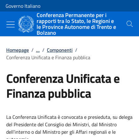
Vai al contenuto
Vai alla navigazione del sito
Governo Italiano
Conferenza Permanente per i
rapporti tra lo Stato, le Regioni e
le Province Autonome di Trento e
Cerca
Bolzano
Homepage
/
...
/
Componenti
/
Conferenza Unificata e Finanza pubblica
Conferenza Unificata e
Finanza pubblica
La Conferenza Unificata è convocata e presieduta, su delega
del Presidente del Consiglio dei Ministri, dal Ministro
dell’interno o dal Ministro per gli Affari regionali e le