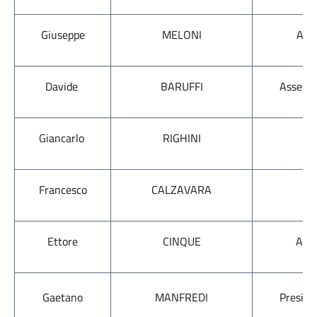
Giuseppe
MELONI
Ass
Davide
BARUFFI
Assesso
Giancarlo
RIGHINI
As
Francesco
CALZAVARA
As
Ettore
CINQUE
Asse
Gaetano
MANFREDI
Preside