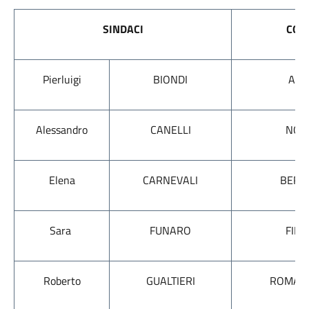
SINDACI
COM
Pierluigi
BIONDI
AQU
Alessandro
CANELLI
NOV
Elena
CARNEVALI
BER
Sara
FUNARO
FIR
Roberto
GUALTIERI
ROMA C