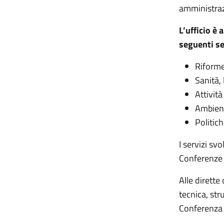
amministrazi
L’ufficio è 
seguenti se
Riforme 
Sanità, 
Attivit
Ambiente
Politich
I servizi sv
Conferenze 
Alle dirette
tecnica, str
Conferenza (