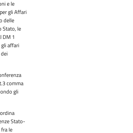
ni e le
r gli Affari
o delle
 Stato, le
al DM 1
li affari
 dei
Conferenza
art.3 comma
condo gli
coordina
renze Stato-
 fra le