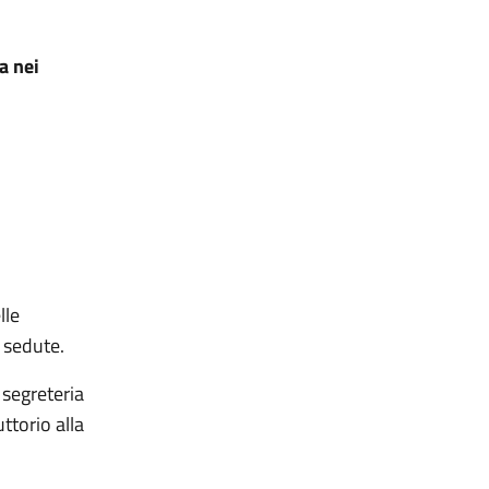
a nei
lle
 sedute.
 segreteria
uttorio alla