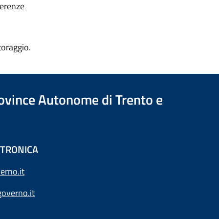
ferenze
toraggio.
Province Autonome di Trento e
ETTRONICA
erno.it
overno.it