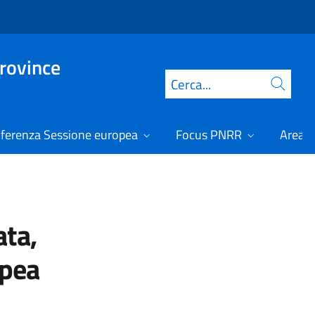
Province
Cerca
ferenza Sessione europea
Focus PNRR
Area r
ata,
opea