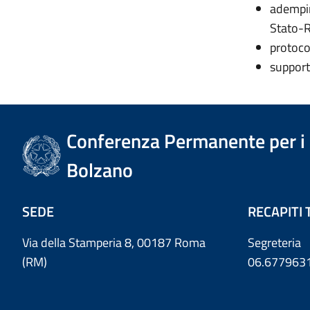
adempim
Stato-R
protoco
supporto
Conferenza Permanente per i r
Bolzano
SEDE
RECAPITI 
Via della Stamperia 8, 00187 Roma
Segreteria
(RM)
06.677963