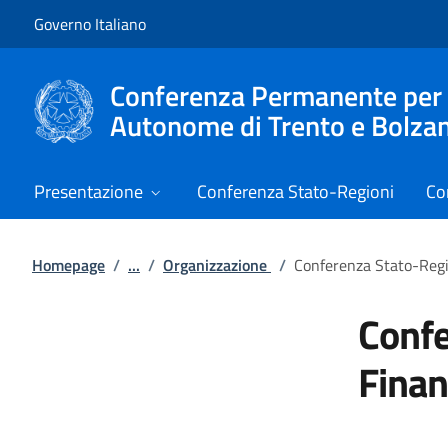
Vai al contenuto
Vai alla navigazione del sito
Governo Italiano
Conferenza Permanente per i r
Autonome di Trento e Bolza
Presentazione
Conferenza Stato-Regioni
Co
Homepage
/
...
/
Organizzazione
/
Conferenza Stato-Regio
Confe
Finan