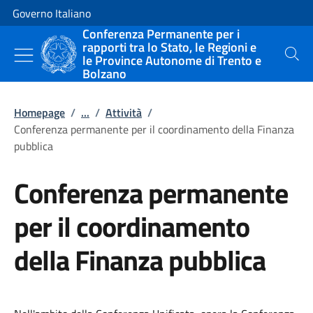
Vai al contenuto
Vai alla navigazione del sito
Governo Italiano
Conferenza Permanente per i
rapporti tra lo Stato, le Regioni e
le Province Autonome di Trento e
Cerca
Bolzano
Homepage
/
...
/
Attività
/
Conferenza permanente per il coordinamento della Finanza
pubblica
Conferenza permanente
per il coordinamento
della Finanza pubblica