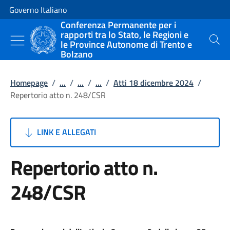
Vai al contenuto
Vai alla navigazione del sito
Governo Italiano
Conferenza Permanente per i
rapporti tra lo Stato, le Regioni e
le Province Autonome di Trento e
Cerca
Bolzano
Homepage
/
...
/
...
/
...
/
Atti 18 dicembre 2024
/
Repertorio atto n. 248/CSR
LINK E ALLEGATI
Repertorio atto n.
248/CSR