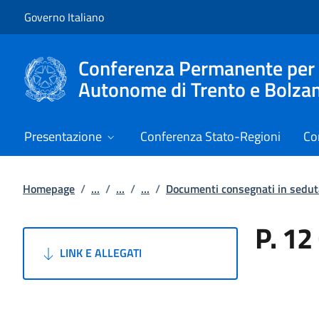
Vai al contenuto
Vai alla navigazione del sito
Governo Italiano
Conferenza Permanente per i r
Autonome di Trento e Bolza
Presentazione
Conferenza Stato-Regioni
Co
Homepage
/
...
/
...
/
...
/
Documenti consegnati in sedut
P. 12
LINK E ALLEGATI