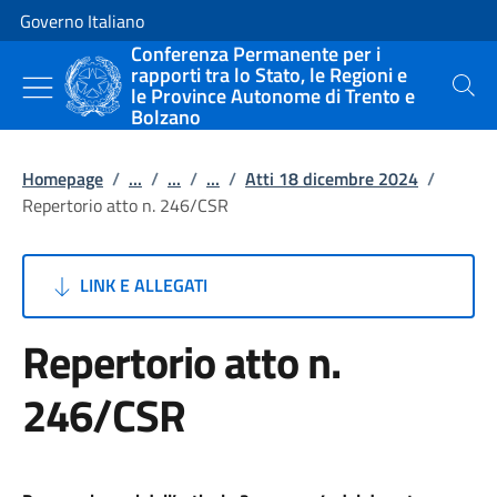
Vai al contenuto
Vai alla navigazione del sito
Governo Italiano
Conferenza Permanente per i
rapporti tra lo Stato, le Regioni e
le Province Autonome di Trento e
Cerca
Bolzano
Homepage
/
...
/
...
/
...
/
Atti 18 dicembre 2024
/
Repertorio atto n. 246/CSR
LINK E ALLEGATI
Repertorio atto n.
246/CSR