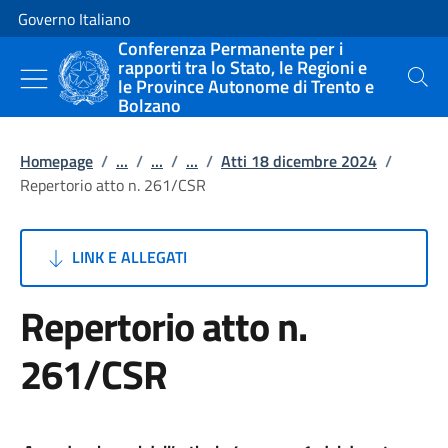
Vai al contenuto
Vai alla navigazione del sito
Governo Italiano
Conferenza Permanente per i
rapporti tra lo Stato, le Regioni e
le Province Autonome di Trento e
Cerca
Bolzano
Homepage
/
...
/
...
/
...
/
Atti 18 dicembre 2024
/
Repertorio atto n. 261/CSR
LINK E ALLEGATI
Repertorio atto n.
261/CSR