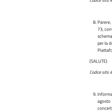
Codice sito 4
Parere,
73, conv
schema 
per la d
Piattafo
(SALUTE)
Codice sito 
Informat
agosto 
concert