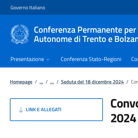
Vai al contenuto
Vai alla navigazione del sito
Governo Italiano
Conferenza Permanente per i r
Autonome di Trento e Bolza
Presentazione
Conferenza Stato-Regioni
Co
Homepage
/
...
/
...
/
Seduta del 18 dicembre 2024
/
Con
Convo
LINK E ALLEGATI
2024