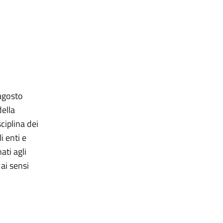
 agosto
della
sciplina dei
i enti e
ati agli
 ai sensi