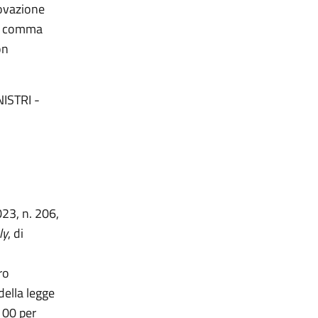
novazione
12, comma
on
ISTRI -
023, n. 206,
ly
, di
ro
della legge
100 per