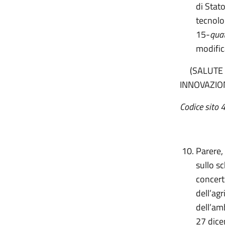
di Stat
tecnolo
15-
qua
modific
(SALUTE - 
INNOVAZIO
Codice sito
Parere,
sullo s
concerto
dell’agr
dell’amb
27 dice