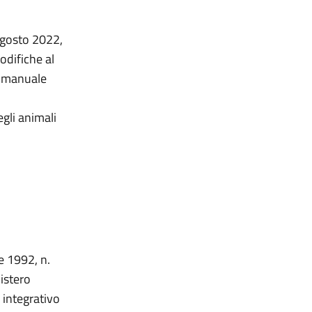
 agosto 2022,
odifiche al
l manuale
egli animali
e 1992, n.
nistero
 integrativo