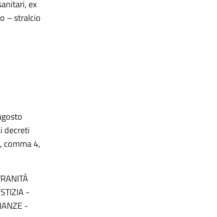
anitari, ex
o – stralcio
 agosto
i decreti
31, comma 4,
VRANITÁ
TIZIA -
NANZE -