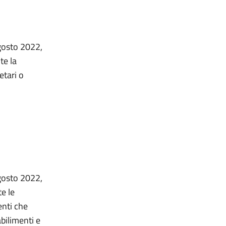
agosto 2022,
te la
etari o
agosto 2022,
e le
enti che
bilimenti e