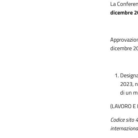
La Conferen
dicembre 2
Approvazione
dicembre 2
Designa
2023, n
di un m
(LAVORO E 
Codice sito 
internaziona