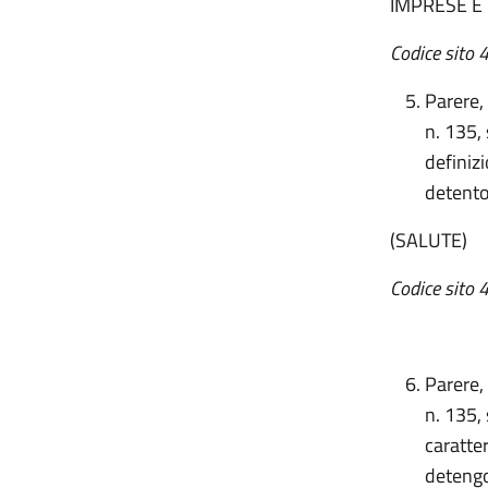
IMPRESE E 
Codice sito 
Parere,
n. 135,
definiz
detentor
(SALUTE)
Codice sito
Parere,
n. 135,
caratter
detengo