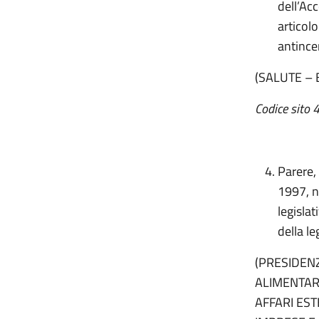
dell’Ac
articol
antince
(SALUTE –
Codice sito
Parere,
1997, n
legisla
della l
(PRESIDENZ
ALIMENTARE
AFFARI ES