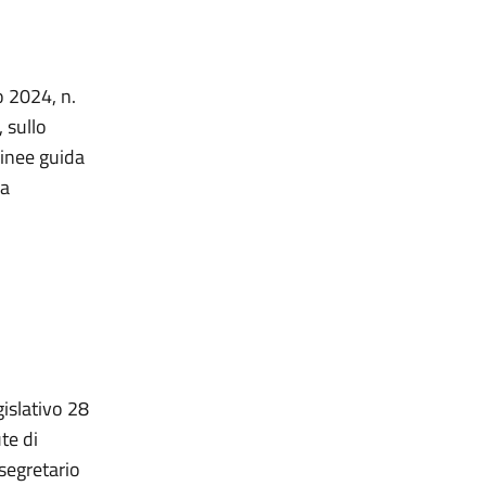
o 2024, n.
 sullo
linee guida
la
gislativo 28
te di
osegretario