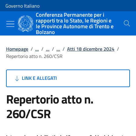
Vai al contenuto
Vai alla navigazione del sito
Governo Italiano
Conferenza Permanente per i
rapporti tra lo Stato, le Regioni e
le Province Autonome di Trento e
Cerca
Bolzano
Homepage
/
...
/
...
/
...
/
Atti 18 dicembre 2024
/
Repertorio atto n. 260/CSR
LINK E ALLEGATI
Repertorio atto n.
260/CSR