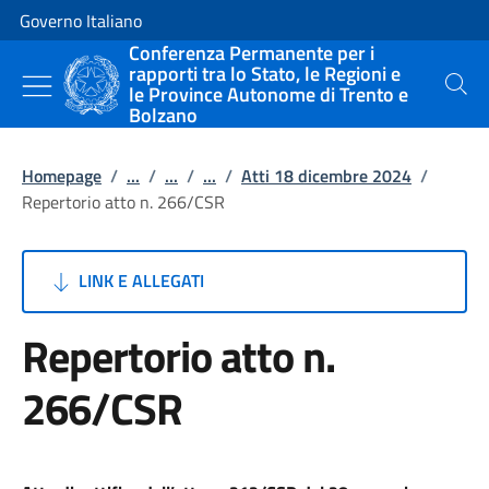
Vai al contenuto
Vai alla navigazione del sito
Governo Italiano
Conferenza Permanente per i
rapporti tra lo Stato, le Regioni e
le Province Autonome di Trento e
Cerca
Bolzano
Homepage
/
...
/
...
/
...
/
Atti 18 dicembre 2024
/
Repertorio atto n. 266/CSR
LINK E ALLEGATI
Repertorio atto n.
266/CSR