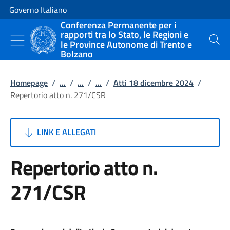
Vai al contenuto
Vai alla navigazione del sito
Governo Italiano
Conferenza Permanente per i
rapporti tra lo Stato, le Regioni e
le Province Autonome di Trento e
Cerca
Bolzano
Homepage
/
...
/
...
/
...
/
Atti 18 dicembre 2024
/
Repertorio atto n. 271/CSR
LINK E ALLEGATI
Repertorio atto n.
271/CSR