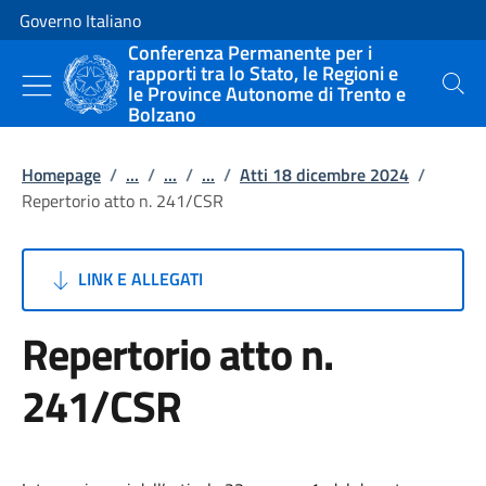
Vai al contenuto
Vai alla navigazione del sito
Governo Italiano
Conferenza Permanente per i
rapporti tra lo Stato, le Regioni e
le Province Autonome di Trento e
Cerca
Bolzano
Homepage
/
...
/
...
/
...
/
Atti 18 dicembre 2024
/
Repertorio atto n. 241/CSR
LINK E ALLEGATI
Repertorio atto n.
241/CSR