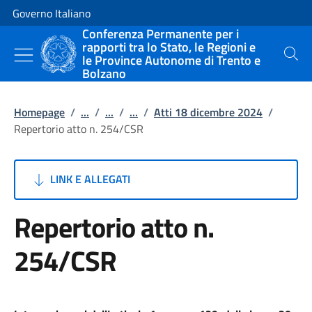
Vai al contenuto
Vai alla navigazione del sito
Governo Italiano
Conferenza Permanente per i
rapporti tra lo Stato, le Regioni e
le Province Autonome di Trento e
Cerca
Bolzano
Homepage
/
...
/
...
/
...
/
Atti 18 dicembre 2024
/
Repertorio atto n. 254/CSR
LINK E ALLEGATI
Repertorio atto n.
254/CSR