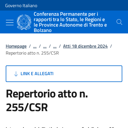
Vai al contenuto
Vai alla navigazione del sito
Governo Italiano
Conferenza Permanente per i
rapporti tra lo Stato, le Regioni e
le Province Autonome di Trento e
Cerca
Bolzano
Homepage
/
...
/
...
/
...
/
Atti 18 dicembre 2024
/
Repertorio atto n. 255/CSR
LINK E ALLEGATI
Repertorio atto n.
255/CSR