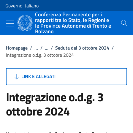
Vai al contenuto
Vai alla navigazione del sito
Governo Italiano
Conferenza Permanente per i
rapporti tra lo Stato, le Regioni e
le Province Autonome di Trento e
Cerca
Bolzano
Homepage
/
...
/
...
/
Seduta del 3 ottobre 2024
/
Integrazione o.d.g. 3 ottobre 2024
LINK E ALLEGATI
Integrazione o.d.g. 3
ottobre 2024