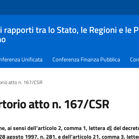
apporti tra lo Stato, le Regioni e le 
no
nferenza Unificata
Conferenza Finanza Pubblica
Con
orio atto n. 167/CSR
torio atto n. 167/CSR
e, ai sensi dell’articolo 2, comma 1, lettera
d)
, del decret
 28 agosto 1997, n. 281, e dell’articolo 21, comma 3, lett