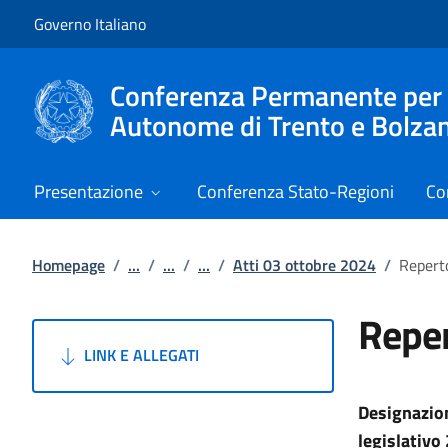
Vai al contenuto
Vai alla navigazione del sito
Governo Italiano
Conferenza Permanente per i r
Autonome di Trento e Bolza
Presentazione
Conferenza Stato-Regioni
Co
Homepage
/
...
/
...
/
...
/
Atti 03 ottobre 2024
/
Repert
Reper
LINK E ALLEGATI
Designazion
legislativo