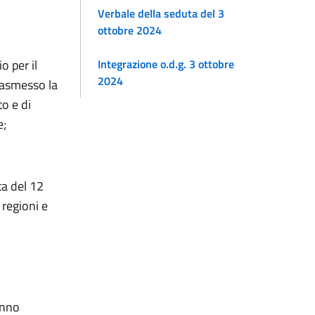
;
Verbale della seduta del 3
ottobre 2024
Integrazione o.d.g. 3 ottobre
o per il
2024
rasmesso la
o e di
e;
ta del 12
 regioni e
anno