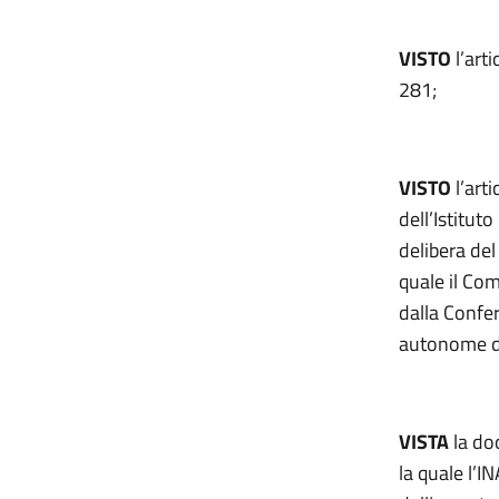
VISTO
l’art
281;
VISTO
l’art
dell’Istituto
delibera de
quale il Co
dalla Confer
autonome di
VISTA
la do
la quale l’I