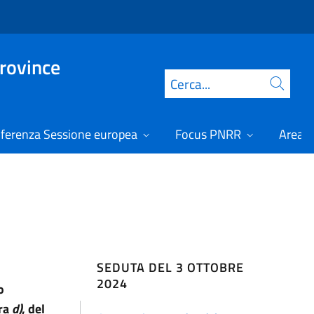
Province
Cerca
ferenza Sessione europea
Focus PNRR
Area r
SEDUTA DEL 3 OTTOBRE
2024
o
era
d)
, del