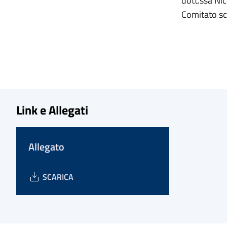
dott.ssa Ni
Comitato sci
Link e Allegati
Allegato
SCARICA