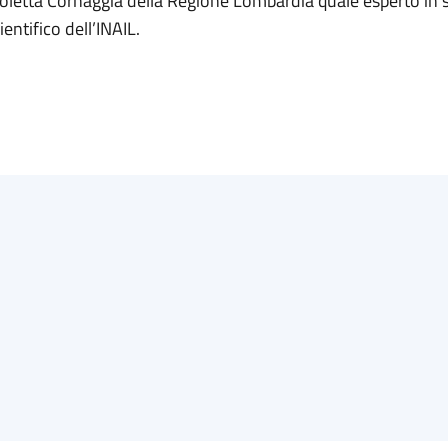
coletta Cornaggia della Regione Lombardia quale esperto in 
entifico dell’INAIL.