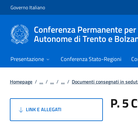
Vai al contenuto
Vai alla navigazione del sito
Governo Italiano
Conferenza Permanente per i r
Autonome di Trento e Bolza
Presentazione
Conferenza Stato-Regioni
Co
Homepage
/
...
/
...
/
...
/
Documenti consegnati in sedu
P. 5 
LINK E ALLEGATI