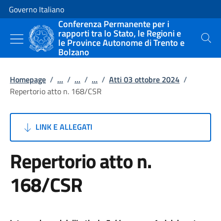
Vai al contenuto
Vai alla navigazione del sito
Governo Italiano
Conferenza Permanente per i
rapporti tra lo Stato, le Regioni e
le Province Autonome di Trento e
Cerca
Bolzano
Homepage
/
...
/
...
/
...
/
Atti 03 ottobre 2024
/
Repertorio atto n. 168/CSR
LINK E ALLEGATI
Repertorio atto n.
168/CSR