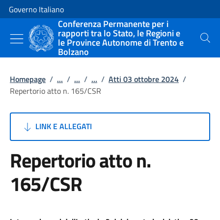
Vai al contenuto
Vai alla navigazione del sito
Governo Italiano
Conferenza Permanente per i
rapporti tra lo Stato, le Regioni e
le Province Autonome di Trento e
Cerca
Bolzano
Homepage
/
...
/
...
/
...
/
Atti 03 ottobre 2024
/
Repertorio atto n. 165/CSR
LINK E ALLEGATI
Repertorio atto n.
165/CSR