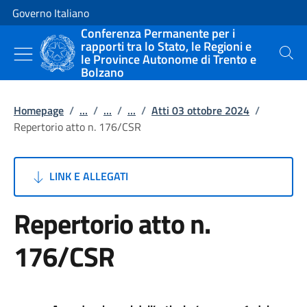
Vai al contenuto
Vai alla navigazione del sito
Governo Italiano
Conferenza Permanente per i
rapporti tra lo Stato, le Regioni e
le Province Autonome di Trento e
Cerca
Bolzano
Homepage
/
...
/
...
/
...
/
Atti 03 ottobre 2024
/
Repertorio atto n. 176/CSR
LINK E ALLEGATI
Repertorio atto n.
176/CSR