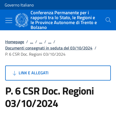
Vai al contenuto
Vai alla navigazione del sito
Governo Italiano
Conferenza Permanente per i
rapporti tra lo Stato, le Regioni e
le Province Autonome di Trento e
Cerca
Bolzano
Homepage
/
...
/
...
/
...
/
Documenti consegnati in seduta del 03/10/2024
/
P. 6 CSR Doc. Regioni 03/10/2024
LINK E ALLEGATI
P. 6 CSR Doc. Regioni
03/10/2024