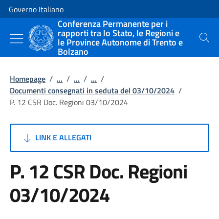
Vai al contenuto
Vai alla navigazione del sito
Governo Italiano
Conferenza Permanente per i
rapporti tra lo Stato, le Regioni e
le Province Autonome di Trento e
Cerca
Bolzano
Homepage
/
...
/
...
/
...
/
Documenti consegnati in seduta del 03/10/2024
/
P. 12 CSR Doc. Regioni 03/10/2024
LINK E ALLEGATI
P. 12 CSR Doc. Regioni
03/10/2024