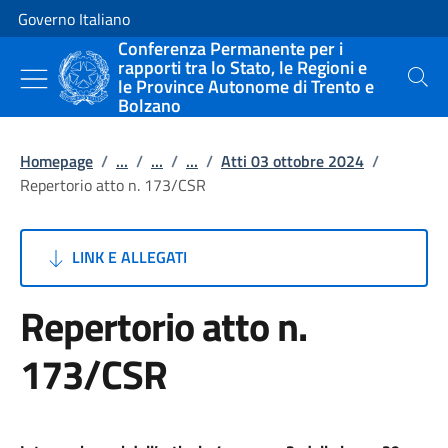
Vai al contenuto
Vai alla navigazione del sito
Governo Italiano
Conferenza Permanente per i
rapporti tra lo Stato, le Regioni e
le Province Autonome di Trento e
Cerca
Bolzano
Homepage
/
...
/
...
/
...
/
Atti 03 ottobre 2024
/
Repertorio atto n. 173/CSR
LINK E ALLEGATI
Repertorio atto n.
173/CSR