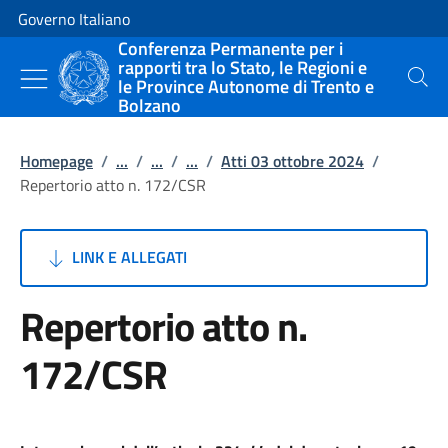
Vai al contenuto
Vai alla navigazione del sito
Governo Italiano
Conferenza Permanente per i
rapporti tra lo Stato, le Regioni e
le Province Autonome di Trento e
Cerca
Bolzano
Homepage
/
...
/
...
/
...
/
Atti 03 ottobre 2024
/
Repertorio atto n. 172/CSR
LINK E ALLEGATI
Repertorio atto n.
172/CSR