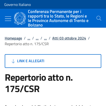
Vai al contenuto
Vai alla navigazione del sito
Governo Italiano
Conferenza Permanente per i
rapporti tra lo Stato, le Regioni e
le Province Autonome di Trento e
Cerca
Bolzano
Homepage
/
...
/
...
/
...
/
Atti 03 ottobre 2024
/
Repertorio atto n. 175/CSR
LINK E ALLEGATI
Repertorio atto n.
175/CSR