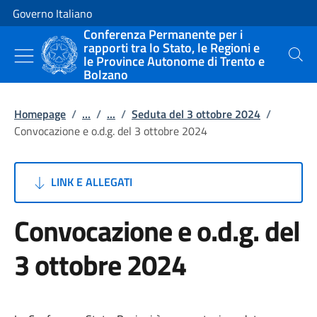
Vai al contenuto
Vai alla navigazione del sito
Governo Italiano
Conferenza Permanente per i
rapporti tra lo Stato, le Regioni e
le Province Autonome di Trento e
Cerca
Bolzano
Homepage
/
...
/
...
/
Seduta del 3 ottobre 2024
/
Convocazione e o.d.g. del 3 ottobre 2024
LINK E ALLEGATI
Convocazione e o.d.g. del
3 ottobre 2024