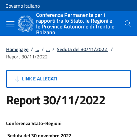
Vai al contenuto
Vai alla navigazione del sito
Governo Italiano
Conferenza Permanente per i
rapporti tra lo Stato, le Regioni e
le Province Autonome di Trento e
Cerca
Bolzano
Homepage
/
...
/
...
/
Seduta del 30/11/2022
/
Report 30/11/2022
LINK E ALLEGATI
Report 30/11/2022
Conferenza Stato-Regioni
Seduta del 30 novembre 2022