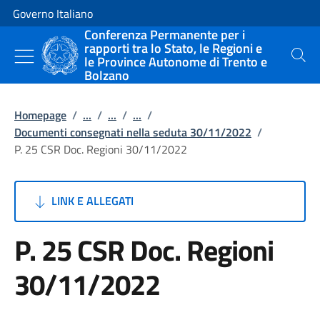
Vai al contenuto
Vai alla navigazione del sito
Governo Italiano
Conferenza Permanente per i
rapporti tra lo Stato, le Regioni e
le Province Autonome di Trento e
Cerca
Bolzano
Homepage
/
...
/
...
/
...
/
Documenti consegnati nella seduta 30/11/2022
/
P. 25 CSR Doc. Regioni 30/11/2022
LINK E ALLEGATI
P. 25 CSR Doc. Regioni
30/11/2022