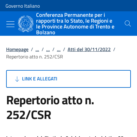
Vai al contenuto
Vai alla navigazione del sito
Governo Italiano
Conferenza Permanente per i
rapporti tra lo Stato, le Regioni e
le Province Autonome di Trento e
Cerca
Bolzano
Homepage
/
...
/
...
/
...
/
Atti del 30/11/2022
/
Repertorio atto n. 252/CSR
LINK E ALLEGATI
Repertorio atto n.
252/CSR