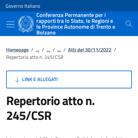
Vai al contenuto
Vai alla navigazione del sito
Governo Italiano
Conferenza Permanente per i
rapporti tra lo Stato, le Regioni e
le Province Autonome di Trento e
Cerca
Bolzano
Homepage
/
...
/
...
/
...
/
Atti del 30/11/2022
/
Repertorio atto n. 245/CSR
LINK E ALLEGATI
Repertorio atto n.
245/CSR