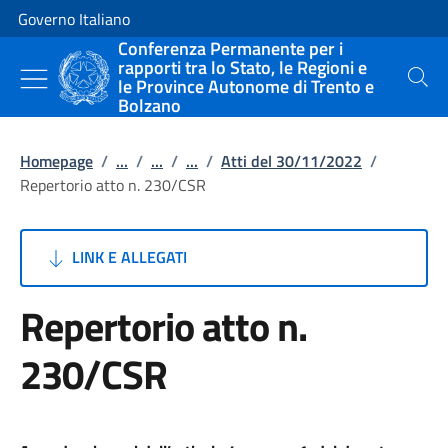
Vai al contenuto
Vai alla navigazione del sito
Governo Italiano
Conferenza Permanente per i
rapporti tra lo Stato, le Regioni e
le Province Autonome di Trento e
Cerca
Bolzano
Homepage
/
...
/
...
/
...
/
Atti del 30/11/2022
/
Repertorio atto n. 230/CSR
LINK E ALLEGATI
Repertorio atto n.
230/CSR