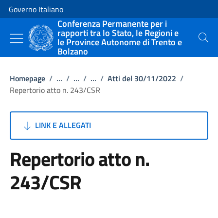
Vai al contenuto
Vai alla navigazione del sito
Governo Italiano
Conferenza Permanente per i
rapporti tra lo Stato, le Regioni e
le Province Autonome di Trento e
Cerca
Bolzano
Homepage
/
...
/
...
/
...
/
Atti del 30/11/2022
/
Repertorio atto n. 243/CSR
LINK E ALLEGATI
Repertorio atto n.
243/CSR