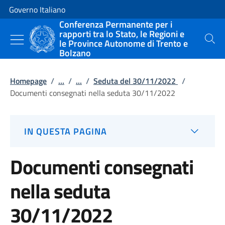
Vai al contenuto
Vai alla navigazione del sito
Governo Italiano
Conferenza Permanente per i
rapporti tra lo Stato, le Regioni e
le Province Autonome di Trento e
Cerca
Bolzano
Homepage
/
...
/
...
/
Seduta del 30/11/2022
/
Documenti consegnati nella seduta 30/11/2022
IN QUESTA PAGINA
Documenti consegnati
nella seduta
30/11/2022