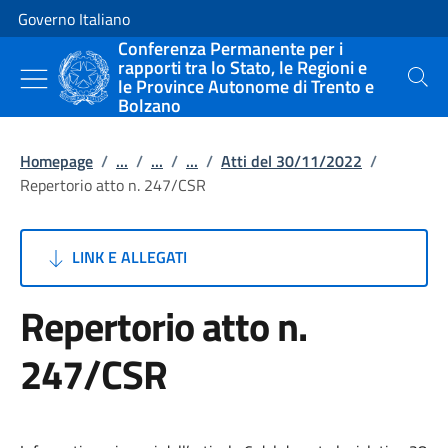
Vai al contenuto
Vai alla navigazione del sito
Governo Italiano
Conferenza Permanente per i
rapporti tra lo Stato, le Regioni e
le Province Autonome di Trento e
Cerca
Bolzano
Homepage
/
...
/
...
/
...
/
Atti del 30/11/2022
/
Repertorio atto n. 247/CSR
LINK E ALLEGATI
Repertorio atto n.
247/CSR