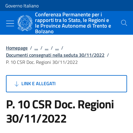
Vai al contenuto
Vai alla navigazione del sito
Governo Italiano
Conferenza Permanente per i
rapporti tra lo Stato, le Regioni e
le Province Autonome di Trento e
Cerca
Bolzano
Homepage
/
...
/
...
/
...
/
Documenti consegnati nella seduta 30/11/2022
/
P. 10 CSR Doc. Regioni 30/11/2022
LINK E ALLEGATI
P. 10 CSR Doc. Regioni
30/11/2022