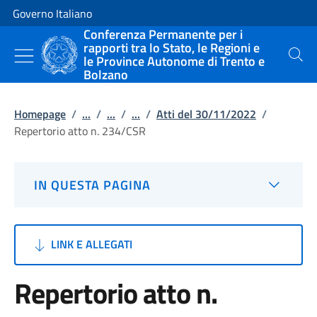
Vai al contenuto
Vai alla navigazione del sito
Governo Italiano
Conferenza Permanente per i
rapporti tra lo Stato, le Regioni e
le Province Autonome di Trento e
Cerca
Bolzano
Homepage
/
...
/
...
/
...
/
Atti del 30/11/2022
/
Repertorio atto n. 234/CSR
IN QUESTA PAGINA
LINK E ALLEGATI
Repertorio atto n.