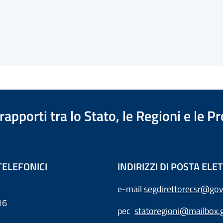
apporti tra lo Stato, le Regioni e le 
TELEFONICI
INDIRIZZI DI POSTA EL
e-mail
segdirettorecsr@gov
16
pec
statoregioni@mailbox.g