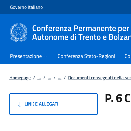
Vai al contenuto
Vai alla navigazione del sito
Governo Italiano
Conferenza Permanente per i r
Autonome di Trento e Bolza
Presentazione
Conferenza Stato-Regioni
Co
Homepage
/
...
/
...
/
...
/
Documenti consegnati nella s
P. 6 
LINK E ALLEGATI