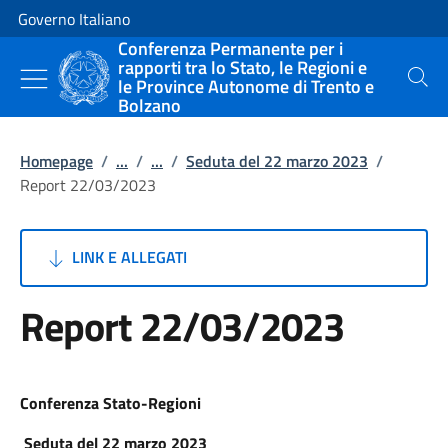
Vai al contenuto
Vai alla navigazione del sito
Governo Italiano
Conferenza Permanente per i
rapporti tra lo Stato, le Regioni e
le Province Autonome di Trento e
Cerca
Bolzano
Homepage
/
...
/
...
/
Seduta del 22 marzo 2023
/
Report 22/03/2023
LINK E ALLEGATI
Report 22/03/2023
Conferenza Stato-Regioni
Seduta del 22 marzo 2023