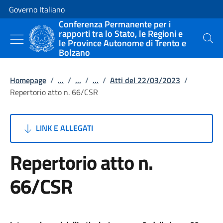
Vai al contenuto
Vai alla navigazione del sito
Governo Italiano
Conferenza Permanente per i
rapporti tra lo Stato, le Regioni e
le Province Autonome di Trento e
Cerca
Bolzano
Homepage
/
...
/
...
/
...
/
Atti del 22/03/2023
/
Repertorio atto n. 66/CSR
LINK E ALLEGATI
Repertorio atto n.
66/CSR