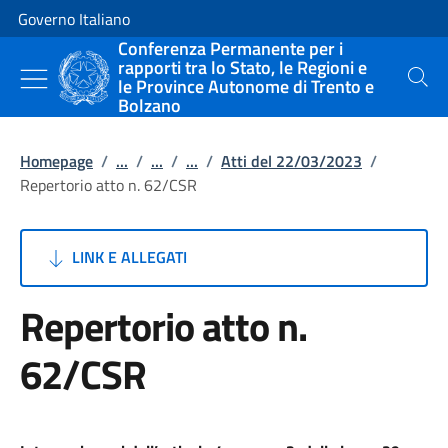
Vai al contenuto
Vai alla navigazione del sito
Governo Italiano
Conferenza Permanente per i
rapporti tra lo Stato, le Regioni e
le Province Autonome di Trento e
Cerca
Bolzano
Homepage
/
...
/
...
/
...
/
Atti del 22/03/2023
/
Repertorio atto n. 62/CSR
LINK E ALLEGATI
Repertorio atto n.
62/CSR