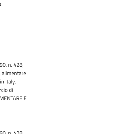
e
90, n. 428,
à alimentare
n Italy,
cio di
ALIMENTARE E
90, n. 428,