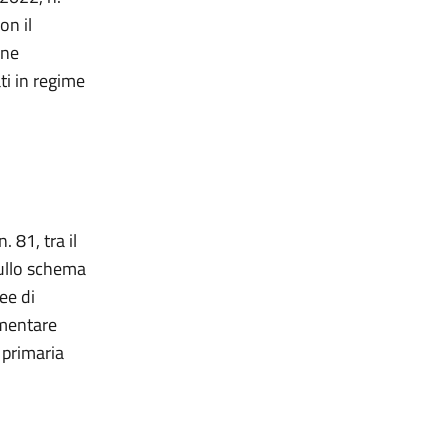
on il
one
ti in regime
. 81, tra il
sullo schema
ee di
rimentare
 primaria