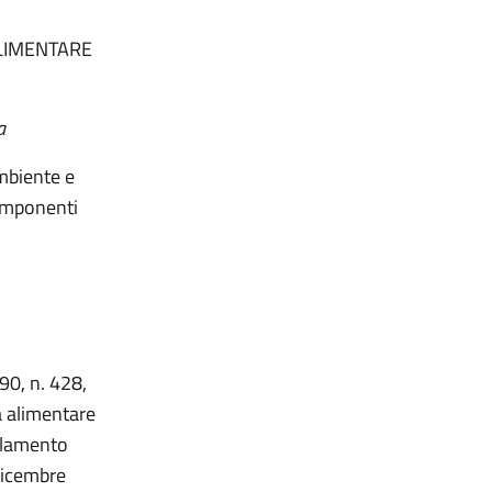
ALIMENTARE
a
ambiente e
componenti
90, n. 428,
à alimentare
golamento
dicembre