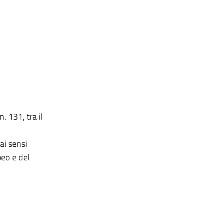
. 131, tra il
, ai sensi
eo e del