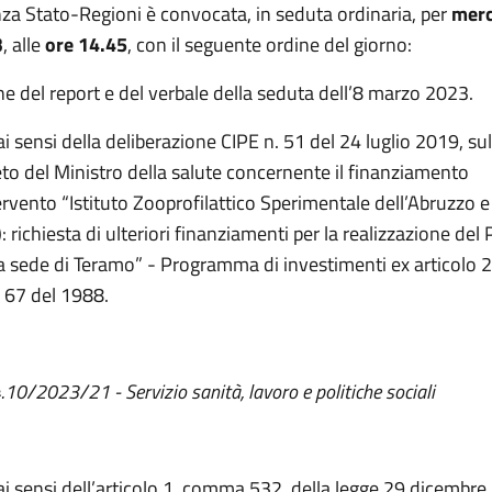
za Stato-Regioni è convocata, in seduta ordinaria, per
merc
3
, alle
ore
14.45
, con il seguente ordine del giorno:
e del report e del verbale della seduta dell’8 marzo 2023.
 ai sensi della deliberazione CIPE n. 51 del 24 luglio 2019, s
eto del Ministro della salute concernente il finanziamento
tervento “Istituto Zooprofilattico Sperimentale dell’Abruzzo e
 richiesta di ulteriori finanziamenti per la realizzazione del
 sede di Teramo” - Programma di investimenti ex articolo 2
. 67 del 1988.
4.10/2023/21 - Servizio sanità, lavoro e politiche sociali
 ai sensi dell’articolo 1, comma 532, della legge 29 dicembre