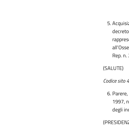
Acquisiz
decreto
rappres
all’Osse
Rep. n.
(SALUTE)
Codice sito 
Parere,
1997, n
degli in
(PRESIDENZ