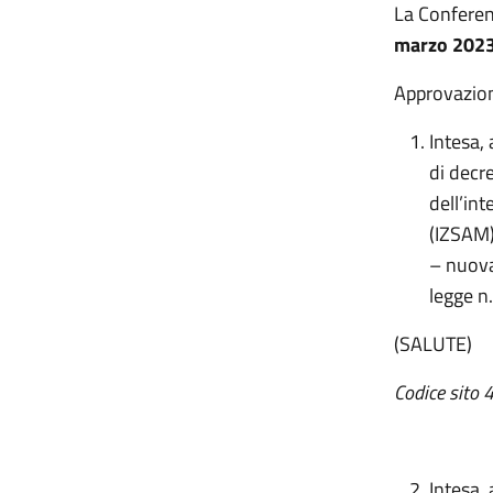
La Conferen
marzo 202
Approvazion
Intesa,
di decr
dell’in
(IZSAM):
– nuova
legge n
(SALUTE)
Codice sito 
Intesa,