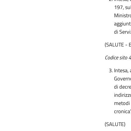
197, su
Ministr
aggiunt
di Serv
(SALUTE - 
Codice sito
Intesa, 
Governo
di decr
indirizz
metodi 
cronica”
(SALUTE)