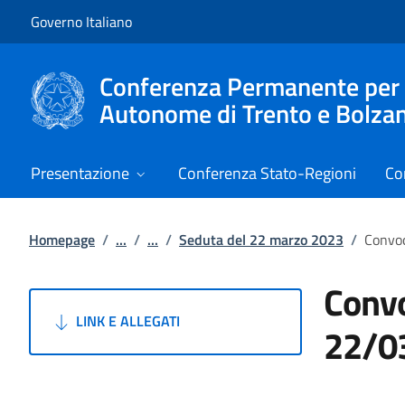
Vai al contenuto
Vai alla navigazione del sito
Governo Italiano
Conferenza Permanente per i r
Autonome di Trento e Bolza
Presentazione
Conferenza Stato-Regioni
Co
Homepage
/
...
/
...
/
Seduta del 22 marzo 2023
/
Convoc
Convo
LINK E ALLEGATI
22/0