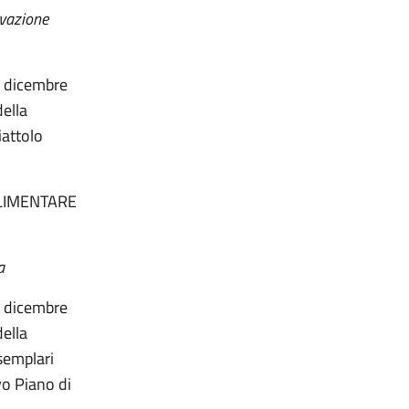
ovazione
15 dicembre
della
iattolo
ALIMENTARE
a
15 dicembre
della
esemplari
vo Piano di