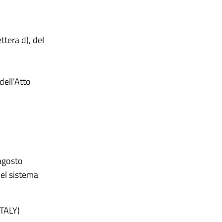
ttera d), del
dell’Atto
 agosto
del sistema
TALY)