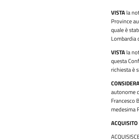
VISTA
la not
Province au
quale è stat
Lombardia c
VISTA
la not
questa Conf
richiesta è 
CONSIDER
autonome di
Francesco B
medesima Re
ACQUISITO
ACQUISISC