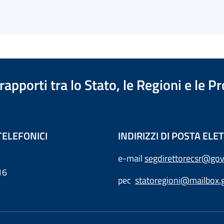
apporti tra lo Stato, le Regioni e le 
TELEFONICI
INDIRIZZI DI POSTA EL
e-mail
segdirettorecsr@gov
16
pec
statoregioni@mailbox.g