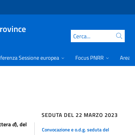
Province
Cerca
ferenza Sessione europea
Focus PNRR
Area r
SEDUTA DEL 22 MARZO 2023
ettera
d
), del
Convocazione e o.d.g. seduta del