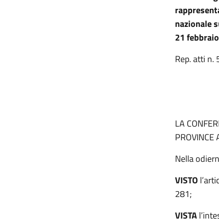
rappresenta
nazionale su
21 febbraio
Rep. atti n
LA CONFERE
PROVINCE 
Nella odier
VISTO
l’art
281;
VISTA
l’inte