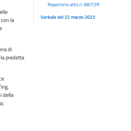
Repertorio atto n. 68/CSR
elle
Verbale del 22 marzo 2023
 con la
e
ria di
la predetta
ce
ing.
i della
a;