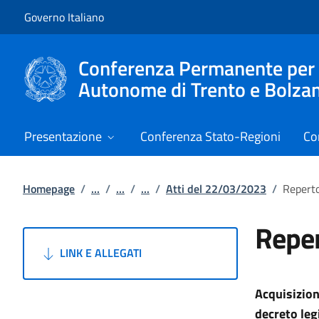
Vai al contenuto
Vai alla navigazione del sito
Governo Italiano
Conferenza Permanente per i r
Autonome di Trento e Bolza
Presentazione
Conferenza Stato-Regioni
Co
Homepage
/
...
/
...
/
...
/
Atti del 22/03/2023
/
Reperto
Reper
LINK E ALLEGATI
Acquisizion
decreto leg