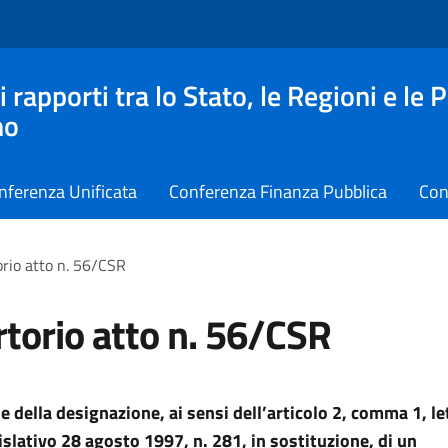
apporti tra lo Stato, le Regioni e le 
no
nferenza Unificata
Conferenza Finanza Pubblica
Con
rio atto n. 56/CSR
torio atto n. 56/CSR
e della designazione, ai sensi dell’articolo 2, comma 1, l
islativo 28 agosto 1997, n. 281, in sostituzione, di un