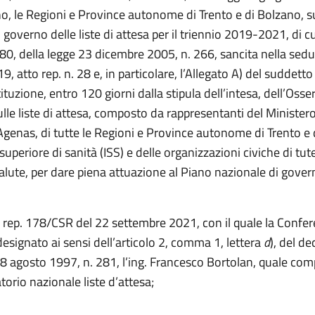
no, le Regioni e Province autonome di Trento e di Bolzano, s
 governo delle liste di attesa per il triennio 2019-2021, di cui
0, della legge 23 dicembre 2005, n. 266, sancita nella sedu
9, atto rep. n. 28 e, in particolare, l’Allegato A) del suddetto
tituzione, entro 120 giorni dalla stipula dell’intesa, dell’Osse
lle liste di attesa, composto da rappresentanti del Ministero
’Agenas, di tutte le Regioni e Province autonome di Trento e 
 superiore di sanità (ISS) e delle organizzazioni civiche di tut
 salute, per dare piena attuazione al Piano nazionale di govern
o rep. 178/CSR del 22 settembre 2021, con il quale la Confe
esignato ai sensi dell’articolo 2, comma 1, lettera
d
), del de
 28 agosto 1997, n. 281, l’ing. Francesco Bortolan, quale c
torio nazionale liste d’attesa;