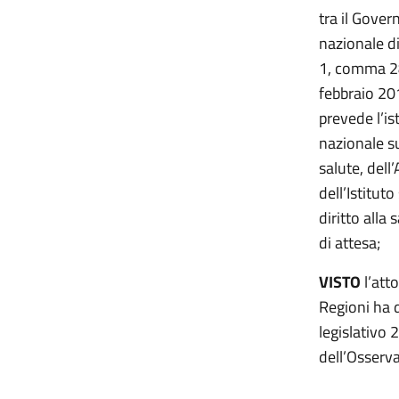
tra il Gover
nazionale di
1, comma 28
febbraio 201
prevede l’is
nazionale su
salute, dell
dell’Istituto
diritto alla
di attesa;
VISTO
l’att
Regioni ha d
legislativo
dell’Osserva