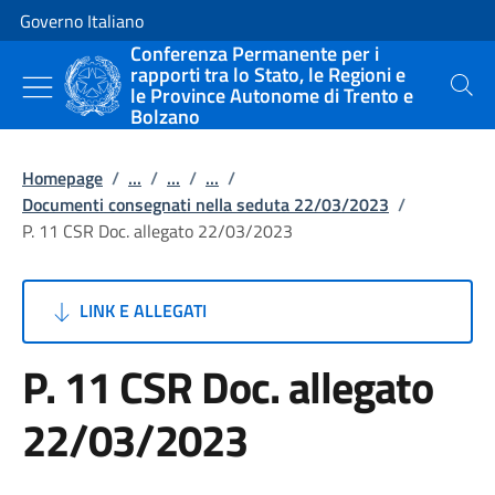
Vai al contenuto
Vai alla navigazione del sito
Governo Italiano
Conferenza Permanente per i
rapporti tra lo Stato, le Regioni e
le Province Autonome di Trento e
Cerca
Bolzano
Homepage
/
...
/
...
/
...
/
Documenti consegnati nella seduta 22/03/2023
/
P. 11 CSR Doc. allegato 22/03/2023
LINK E ALLEGATI
P. 11 CSR Doc. allegato
22/03/2023