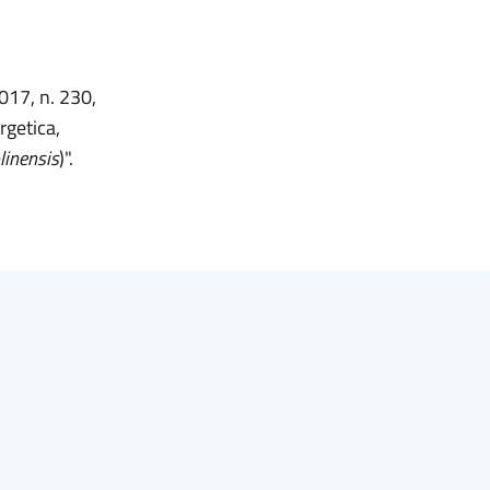
017, n. 230,
rgetica,
linensis
)".