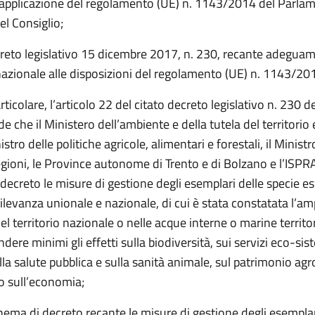
 applicazione del regolamento (UE) n. 1143/2014 del Parla
l Consiglio;
creto legislativo 15 dicembre 2017, n. 230, recante adeguam
azionale alle disposizioni del regolamento (UE) n. 1143/20
articolare, l’articolo 22 del citato decreto legislativo n. 230 de
e che il Ministero dell’ambiente e della tutela del territorio
nistro delle politiche agricole, alimentari e forestali, il Ministr
egioni, le Province autonome di Trento e di Bolzano e l’ISPRA
decreto le misure di gestione degli esemplari delle specie e
rilevanza unionale e nazionale, di cui è stata constatata l’am
el territorio nazionale o nelle acque interne o marine territori
ere minimi gli effetti sulla biodiversità, sui servizi eco-sis
ulla salute pubblica e sulla sanità animale, sul patrimonio agr
o sull’economia;
hema di decreto recante le misure di gestione degli esemplar