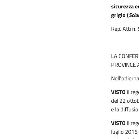
sicurezza e
grigio (
Sciu
Rep. Atti n
LA CONFERE
PROVINCE 
Nell’odiern
VISTO
il re
del 22 ottob
e la diffusi
VISTO
il r
luglio 2016,