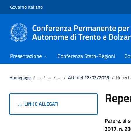
Vai al contenuto
Vai alla navigazione del sito
Governo Italiano
Conferenza Permanente per i r
Autonome di Trento e Bolza
Presentazione
Conferenza Stato-Regioni
Co
Homepage
/
...
/
...
/
...
/
Atti del 22/03/2023
/
Reperto
Reper
LINK E ALLEGATI
Parere, ai 
2017, n. 23