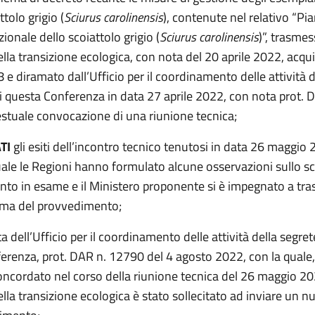
ttolo grigio (
Sciurus carolinensis
), contenute nel relativo “Pia
ionale dello scoiattolo grigio (
Sciurus carolinensis
)”, trasmes
lla transizione ecologica, con nota del 20 aprile 2022, acquis
e diramato dall’Ufficio per il coordinamento delle attività d
di questa Conferenza in data 27 aprile 2022, con nota prot. 
estuale convocazione di una riunione tecnica;
TI
gli esiti dell’incontro tecnico tenutosi in data 26 maggio 
uale le Regioni hanno formulato alcune osservazioni sullo s
to in esame e il Ministero proponente si è impegnato a tr
ma del provvedimento;
ta dell’Ufficio per il coordinamento delle attività della segret
erenza, prot. DAR n. 12790 del 4 agosto 2022, con la quale,
oncordato nel corso della riunione tecnica del 26 maggio 202
lla transizione ecologica è stato sollecitato ad inviare un n