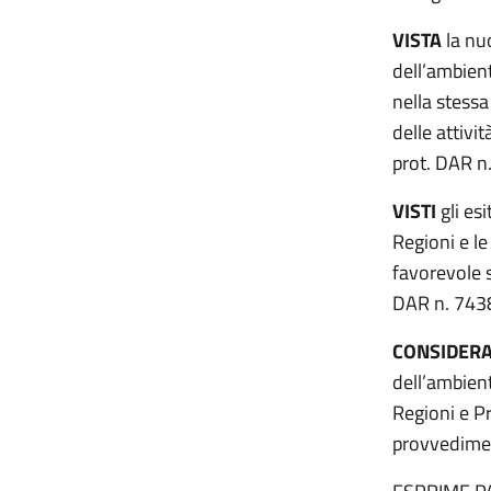
VISTA
la nu
dell’ambien
nella stessa
delle attivi
prot. DAR n
VISTI
gli es
Regioni e l
favorevole 
DAR n. 743
CONSIDER
dell’ambient
Regioni e P
provvedimen