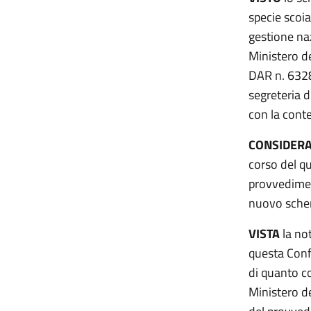
specie scoia
gestione naz
Ministero de
DAR n. 6328 
segreteria 
con la cont
CONSIDERA
corso del q
provvedimen
nuovo sche
VISTA
la no
questa Conf
di quanto c
Ministero de