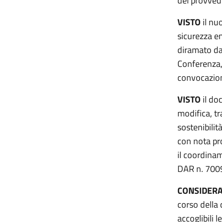
del provved
VISTO
il nu
sicurezza e
diramato dal
Conferenza,
convocazion
VISTO
il do
modifica, t
sostenibilit
con nota pro
il coordinam
DAR n. 700
CONSIDERA
corso della 
accoglibili 