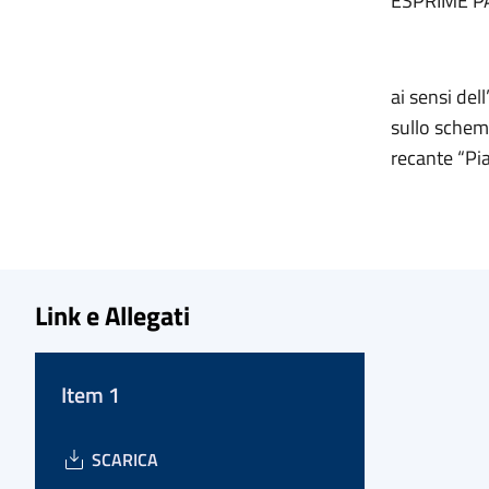
ESPRIME P
ai sensi del
sullo schema
recante “Pia
Link e Allegati
Item 1
SCARICA