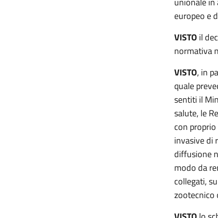
unionale in
europeo e de
VISTO
il de
normativa n
VISTO
, in p
quale preved
sentiti il Mi
salute, le R
con proprio 
invasive di 
diffusione n
modo da rend
collegati, s
zootecnico 
VISTO
lo sc