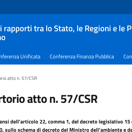
apporti tra lo Stato, le Regioni e le 
no
nferenza Unificata
Conferenza Finanza Pubblica
Con
rio atto n. 57/CSR
torio atto n. 57/CSR
sensi dell’articolo 22, comma 1, del decreto legislativo 1
0, sullo schema di decreto del Ministro dell’ambiente e de