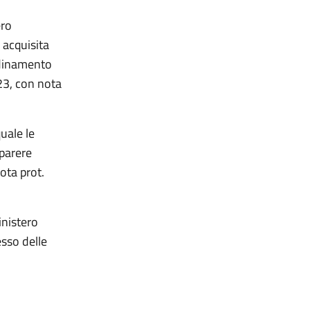
ero
 acquisita
ordinamento
23, con nota
uale le
parere
ota prot.
inistero
esso delle