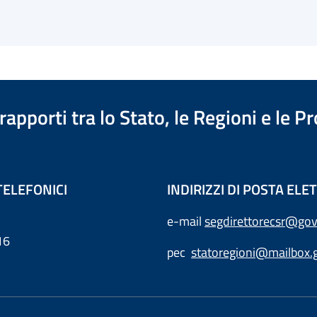
apporti tra lo Stato, le Regioni e le 
TELEFONICI
INDIRIZZI DI POSTA EL
e-mail
segdirettorecsr@gov
16
pec
statoregioni@mailbox.g