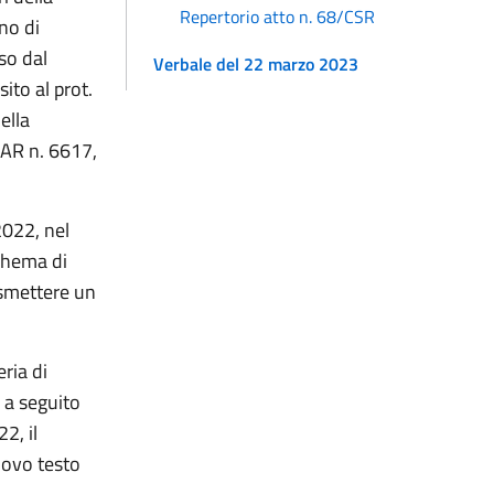
Repertorio atto n. 68/CSR
no di
so dal
Verbale del 22 marzo 2023
ito al prot.
ella
DAR n. 6617,
2022, nel
chema di
asmettere un
eria di
 a seguito
2, il
uovo testo