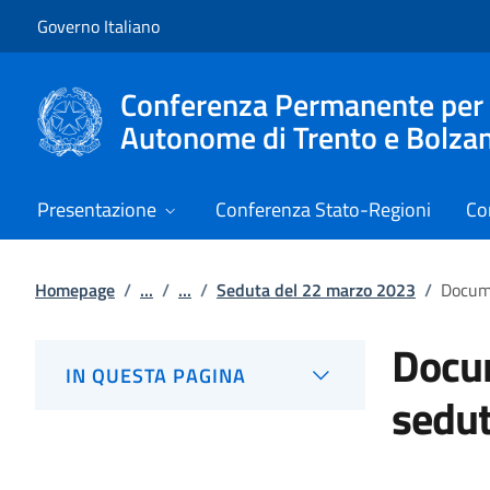
Vai al contenuto
Vai alla navigazione del sito
Governo Italiano
Conferenza Permanente per i r
Autonome di Trento e Bolza
Presentazione
Conferenza Stato-Regioni
Co
Homepage
/
...
/
...
/
Seduta del 22 marzo 2023
/
Docume
Docum
IN QUESTA PAGINA
sedu