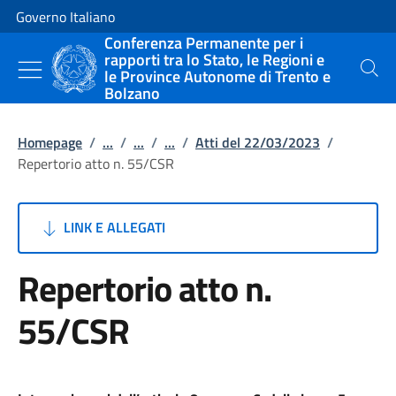
Vai al contenuto
Vai alla navigazione del sito
Governo Italiano
Conferenza Permanente per i
rapporti tra lo Stato, le Regioni e
le Province Autonome di Trento e
Cerca
Bolzano
Homepage
/
...
/
...
/
...
/
Atti del 22/03/2023
/
Repertorio atto n. 55/CSR
LINK E ALLEGATI
Repertorio atto n.
55/CSR