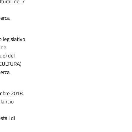
lturali del 7
cerca
 legislativo
one
a e) del
. (CULTURA)
cerca
embre 2018,
ilancio
stali di