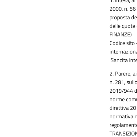
1. Intesa, a
2000, n. 56 
proposta del
delle quote
FINANZE)
Codice sito 
internaziona
Sancita Int
2. Parere, a
n. 281, sull
2019/944 de
norme comuni
direttiva 2
normativa n
regolament
TRANSIZIO