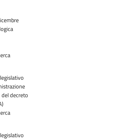
 dicembre
logica
cerca
legislativo
nistrazione
) del decreto
A)
cerca
legislativo