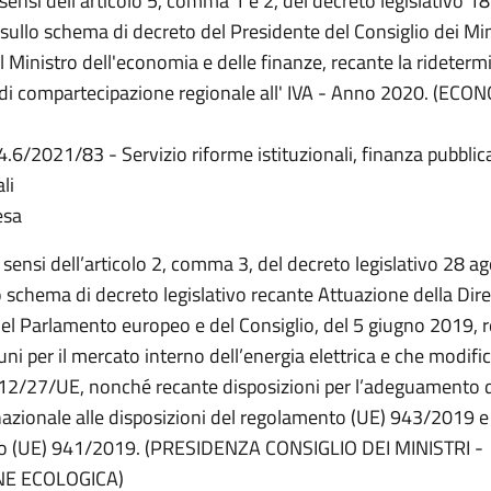
i sensi dell’articolo 5, comma 1 e 2, del decreto legislativo 1
sullo schema di decreto del Presidente del Consiglio dei Mini
 Ministro dell'economia e delle finanze, recante la rideter
 di compartecipazione regionale all' IVA - Anno 2020. (ECO
4.6/2021/83 - Servizio riforme istituzionali, finanza pubblic
li
esa
i sensi dell’articolo 2, comma 3, del decreto legislativo 28 
o schema di decreto legislativo recante Attuazione della Dire
l Parlamento europeo e del Consiglio, del 5 giugno 2019, re
 per il mercato interno dell’energia elettrica e che modific
012/27/UE, nonché recante disposizioni per l’adeguamento d
azionale alle disposizioni del regolamento (UE) 943/2019 e
o (UE) 941/2019. (PRESIDENZA CONSIGLIO DEI MINISTRI -
NE ECOLOGICA)