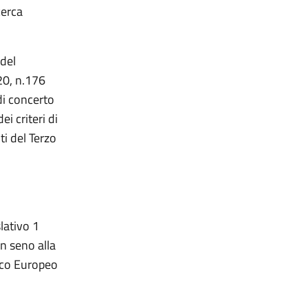
cerca
 del
20, n.176
 di concerto
i criteri di
ti del Terzo
lativo 1
n seno alla
ico Europeo