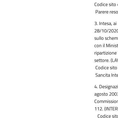
Codice sito 
Parere res
3. Intesa, a
28/10/2020,
sullo schema
con il Minis
ripartizione
settore. (
Codice sito 
Sancita Int
4. Designazi
agosto 2003
Commissione
112. (INTE
Codice sito 