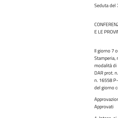
Seduta del 
CONFERENZ
E LE PROV
Il giorno 7 
Stamperia, n
modalità di
DAR prot. n
n. 16558 P-4
del giorno co
Approvazion
Approvati