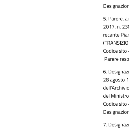
Designazion
5. Parere, a
2017, n. 230
recante Pia
(TRANSIZI
Codice sito 
Parere res
6. Designazi
28 agosto 1
dell’Archivi
del Ministro
Codice sito 
Designazion
7. Designazi