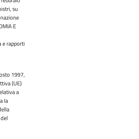
8 febbraio
stri, su
minazione
NOMIA E
a e rapporti
agosto 1997,
ttiva (UE)
lativa a
a la
ella
 del