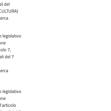
e) del
. (CULTURA)
cerca
 legislativo
one
colo 7,
ali del 7
cerca
 legislativo
one
l’articolo